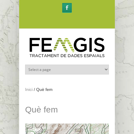
Vés al contingut
Inici
/
Què fem
Què fem