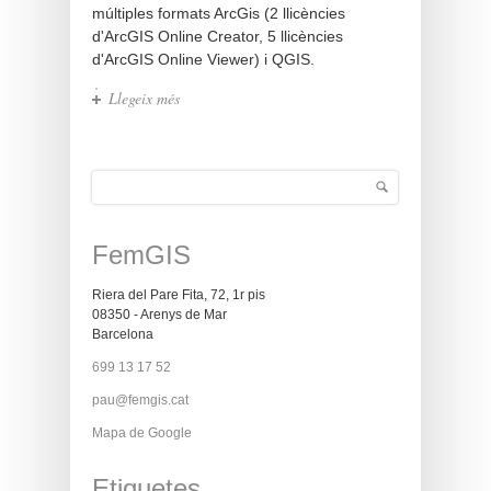
múltiples formats ArcGis (2 llicències
d'ArcGIS Online Creator, 5 llicències
d'ArcGIS Online Viewer) i QGIS.
Llegeix més
sobre Desenvolupament GIS
Cerca
Formulari de cerca
FemGIS
Riera del Pare Fita, 72, 1r pis
08350 - Arenys de Mar
Barcelona
699 13 17 52
pau@femgis.cat
Mapa de Google
Etiquetes