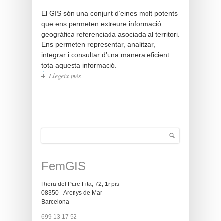
El GIS són una conjunt d’eines molt potents
que ens permeten extreure informació
geogràfica referenciada asociada al territori.
Ens permeten representar, analitzar,
integrar i consultar d’una manera eficient
tota aquesta informació.
Llegeix més
sobre Qui som
Cerca
Formulari de cerca
FemGIS
Riera del Pare Fita, 72, 1r pis
08350 - Arenys de Mar
Barcelona
699 13 17 52