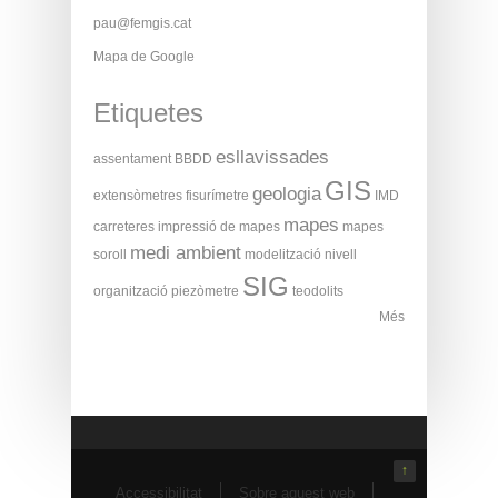
pau@femgis.cat
Mapa de Google
Etiquetes
esllavissades
assentament
BBDD
GIS
geologia
extensòmetres
fisurímetre
IMD
mapes
carreteres
impressió de mapes
mapes
medi ambient
soroll
modelització
nivell
SIG
organització
piezòmetre
teodolits
Més
↑
Accessibilitat
Sobre aquest web